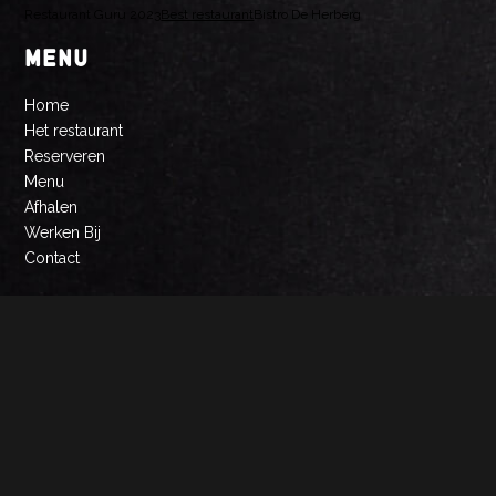
Restaurant Guru 2023
Best restaurant
Bistro De Herberg
MENU
Home
Het restaurant
Reserveren
Menu
Afhalen
Werken Bij
Contact
OPENINGSTIJDEN
Afhalen
Maandag: gesloten
Dinsdag: gesloten
Woensdag: 16:30 – 20:00
Donderdag: 16:30 – 20:00
Vrijdag: 16:30 – 20:00