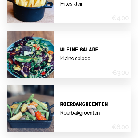
frites klein
€4.00
Kleine Salade
kleine salade
€3.00
Roerbakgroenten
roerbakgroenten
€6.00