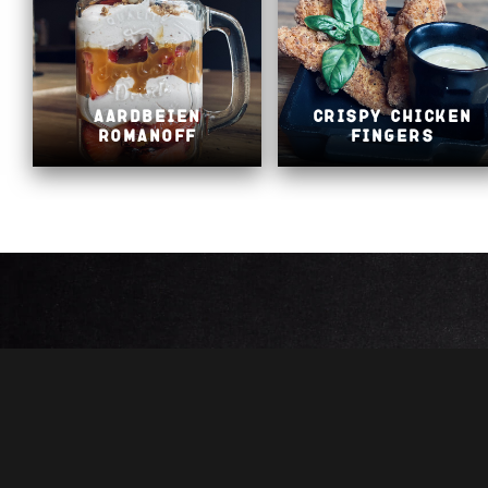
Aardbeien
Crispy chicken
Romanoff
fingers
BISTRO DE HERBERG
De Herberg is een moderne bistro te ’s-Gravenzande,
geroemd om onder andere de spare-ribs, steak en biefstuk
van de watergrill.
Als u op zoek bent naar een gezellige plek om goed te