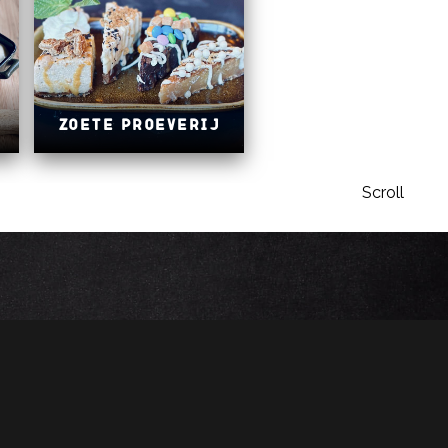
Zoete proeverij
Scroll
STIJDEN
Restaurant
ten
Maandag: gesloten
en
Dinsdag: gesloten