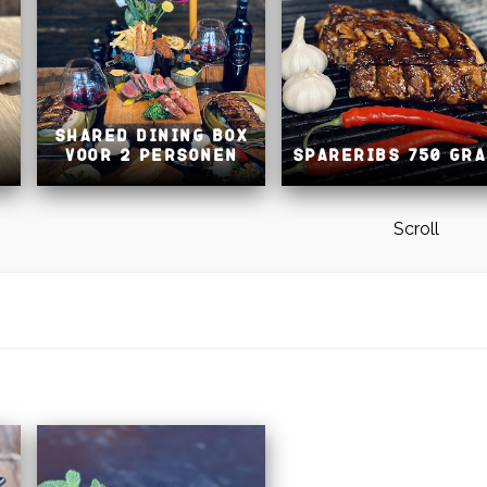
Shared Dining Box
voor 2 personen
Spareribs 750 gr
Scroll