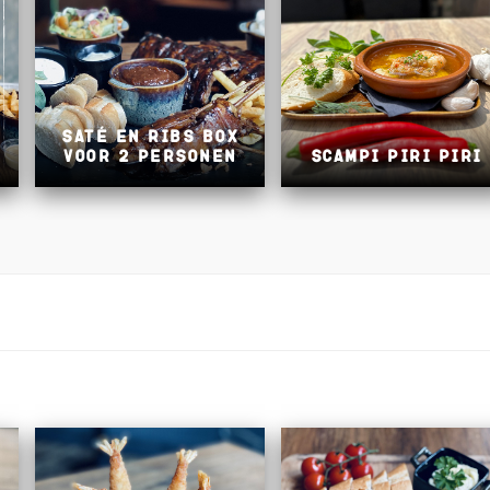
s
Saté en Ribs Box
voor 2 personen
Scampi Piri Piri