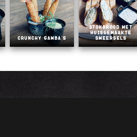
Stokbrood met
huisgemaakte
Crunchy gamba's
smeersels
MENU
OPENING
Home
Afhalen
Het restaurant
Maandag: geslo
Reserveren
Dinsdag: geslot
Menu